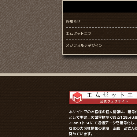
お知らせ
エムゼットエフ
メゾフォルテデザイン
本サイトでのお客様の個人情報は、暗号
として事実上の世界標準である128bit(
256bit)SSLにて通信データを暗号化し
さまの大切な情報の漏洩・盗聴・改ざん
努めています。