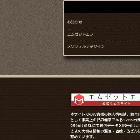
お知らせ
エムゼットエフ
メゾフォルテデザイン
本サイトでのお客様の個人情報は、暗号
として事実上の世界標準である128bit(
256bit)SSLにて通信データを暗号化し
さまの大切な情報の漏洩・盗聴・改ざん
努めています。